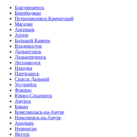
Благовещенск
Биробиджан
Петропавловск-Камчатский
Магадан
Арсеньев
Артем
Большой Камень
Владивосток
Дальнегорск
Дальнереченск
Лесозаводск
Находка
Партизанск
Спасск Дальний
Уссурийск
Фокино
Южно-Сахалинск
Амурск
Бикин
Комсомольск-на-Амуре
Николаевск-на-Амуре
Анадырь
Нерюнгри
Якутск