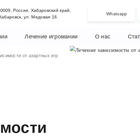
0009, Россия, Хабаровский край,
Whatsapp
 Хабаровск, ул. Медовая 16
нии
Лечение игромании
О нас
Ста
исимости от азартных игр
имости