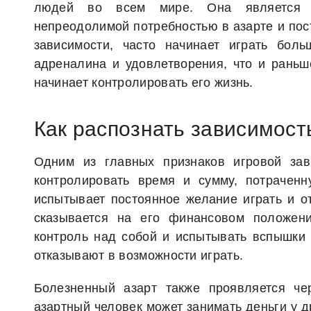
людей во всем мире. Она является пс
непреодолимой потребностью в азарте и пос
зависимости, часто начинает играть бол
адреналина и удовлетворения, что и раньш
начинает контролировать его жизнь.
Как распознать зависимост
Одним из главных признаков игровой зав
контролировать время и сумму, потрачен
испытывает постоянное желание играть и от
сказывается на его финансовом положен
контроль над собой и испытывать вспышки з
отказывают в возможности играть.
Болезненный азарт также проявляется че
азартный человек может занимать деньги у д