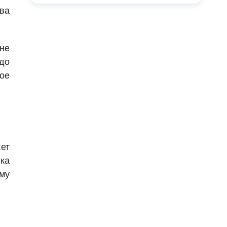
ва
не
 до
ое
жет
ка
ому