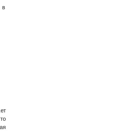
 в
ет
то
ая